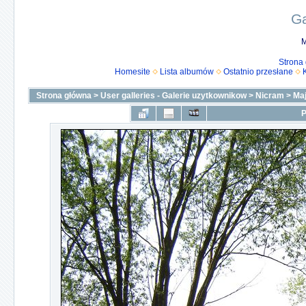
Ga
M
Strona
Homesite
Lista albumów
Ostatnio przesłane
Strona główna
>
User galleries - Galerie uzytkownikow
>
Nicram
>
Ma
P