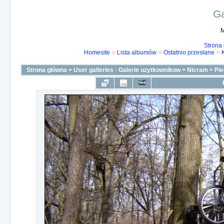
Ga
M
Strona
Homesite
Lista albumów
Ostatnio przesłane
Strona główna
>
User galleries - Galerie uzytkownikow
>
Nicram
>
Pie