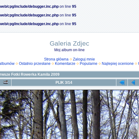
/web/cpg/include/debugger.inc.php
on line
95
/web/cpg/include/debugger.inc.php
on line
95
/web/cpg/include/debugger.inc.php
on line
95
Galeria Zdjec
Moj album on-line
Strona główna
Zaloguj mnie
 albumów
Ostatnio przesłane
Komentarze
Popularne
Najlepiej ocenione
rwsze Fotki Rowerka Kamila 2009
PLIK 3/14