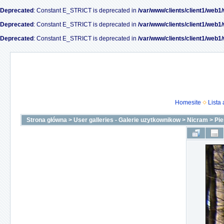
Deprecated
: Constant E_STRICT is deprecated in
/var/www/clients/client1/web1
Deprecated
: Constant E_STRICT is deprecated in
/var/www/clients/client1/web1
Deprecated
: Constant E_STRICT is deprecated in
/var/www/clients/client1/web1
Homesite
Lista
Strona główna
>
User galleries - Galerie uzytkownikow
>
Nicram
>
Pie