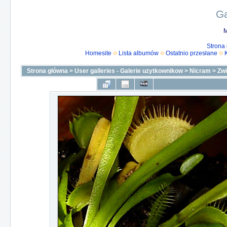
Ga
M
Strona
Homesite
Lista albumów
Ostatnio przesłane
Strona główna
>
User galleries - Galerie uzytkownikow
>
Nicram
>
Zw