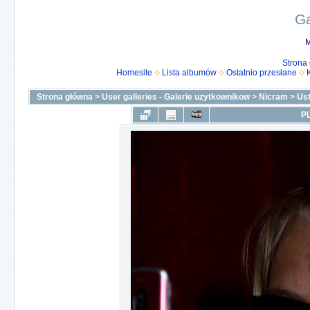
Ga
M
Strona
Homesite
Lista albumów
Ostatnio przesłane
Strona główna
>
User galleries - Galerie uzytkownikow
>
Nicram
>
Us
PL