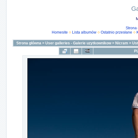
Ga
M
Strona
Homesite
Lista albumów
Ostatnio przesłane
Strona główna
>
User galleries - Galerie uzytkownikow
>
Nicram
>
Us
PL