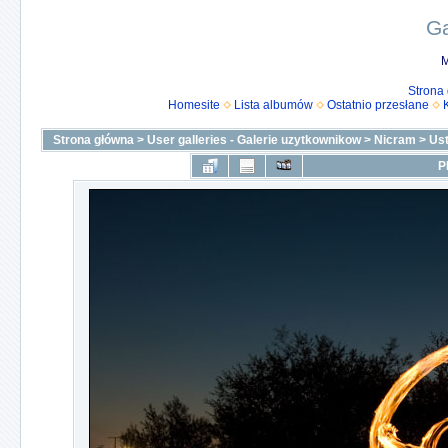
Ga
M
Strona
Homesite
Lista albumów
Ostatnio przesłane
Strona główna
>
User galleries - Galerie uzytkownikow
>
Nicram
>
Us
P