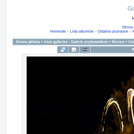
Ga
M
Strona
Homesite
Lista albumów
Ostatnio przesłane
Strona główna
>
User galleries - Galerie uzytkownikow
>
Nicram
>
Us
P