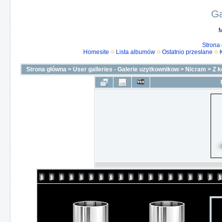
Ga
M
Strona
Homesite
Lista albumów
Ostatnio przesłane
Strona główna
>
User galleries - Galerie uzytkownikow
>
Nicram
>
Z k