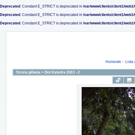
Deprecated
: Constant E_STRICT is deprecated in
/var/www/clients/client1/web1
Deprecated
: Constant E_STRICT is deprecated in
/var/www/clients/client1/web1
Deprecated
: Constant E_STRICT is deprecated in
/var/www/clients/client1/web1
Homesite
Lista
Strona główna
>
Zlot Katedra 2003 - 2