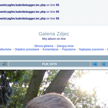
/web/cpg/include/debugger.inc.php
on line
95
/web/cpg/include/debugger.inc.php
on line
95
/web/cpg/include/debugger.inc.php
on line
95
Galeria Zdjec
Moj album on-line
Strona główna
Zaloguj mnie
 albumów
Ostatnio przesłane
Komentarze
Popularne
Najlepiej ocenione
PLIK 19/76