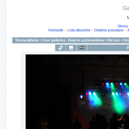
Ga
M
Strona
Homesite
Lista albumów
Ostatnio przesłane
Strona główna
>
User galleries - Galerie uzytkownikow
>
Nicram
>
Dni
P