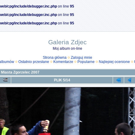
/web/cpg/include/debugger.inc.php
on line
95
/web/cpg/include/debugger.inc.php
on line
95
/web/cpg/include/debugger.inc.php
on line
95
Galeria Zdjec
Moj album on-line
Strona główna
Zaloguj mnie
 albumów
Ostatnio przesłane
Komentarze
Popularne
Najlepiej ocenione
 Miasta Zgorzelec 2007
PLIK 5/14