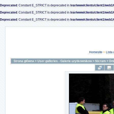
Deprecated
: Constant E_STRICT is deprecated in
/var/www/clients/client1/web1
Deprecated
: Constant E_STRICT is deprecated in
/var/www/clients/client1/web1
Deprecated
: Constant E_STRICT is deprecated in
/var/www/clients/client1/web1
Homesite
Lista
Strona główna
>
User galleries - Galerie uzytkownikow
>
Nicram
>
Dni