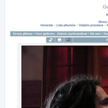
Ga
M
Strona
Homesite
Lista albumów
Ostatnio przesłane
Strona główna
>
User galleries - Galerie uzytkownikow
>
Nicram
>
Se
P