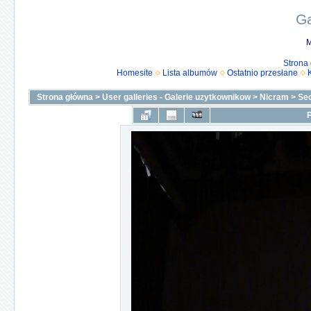
Ga
M
Strona
Homesite
Lista albumów
Ostatnio przesłane
Strona główna
>
User galleries - Galerie uzytkownikow
>
Nicram
>
Se
P