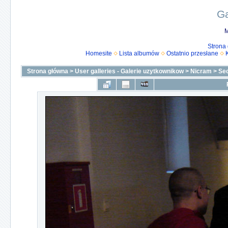
Ga
M
Strona
Homesite
Lista albumów
Ostatnio przesłane
Strona główna
>
User galleries - Galerie uzytkownikow
>
Nicram
>
Se