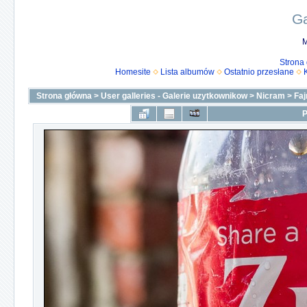
Ga
M
Strona
Homesite
Lista albumów
Ostatnio przesłane
Strona główna
>
User galleries - Galerie uzytkownikow
>
Nicram
>
Faj
P