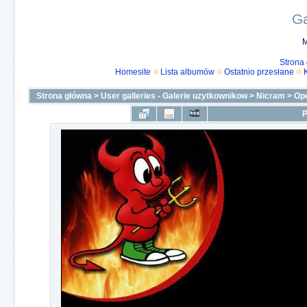
Ga
M
Strona
Homesite
Lista albumów
Ostatnio przesłane
Strona główna
>
User galleries - Galerie uzytkownikow
>
Nicram
>
Op
P