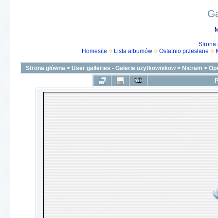
Ga
M
Strona
Homesite
Lista albumów
Ostatnio przesłane
Strona główna
>
User galleries - Galerie uzytkownikow
>
Nicram
>
Op
P