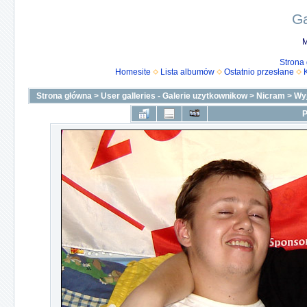
Ga
M
Strona
Homesite
Lista albumów
Ostatnio przesłane
Strona główna
>
User galleries - Galerie uzytkownikow
>
Nicram
>
Wy
P