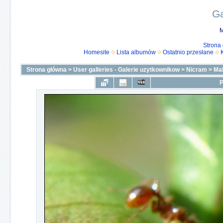
Ga
M
Strona
Homesite
Lista albumów
Ostatnio przesłane
Strona główna
>
User galleries - Galerie uzytkownikow
>
Nicram
>
Ma
P