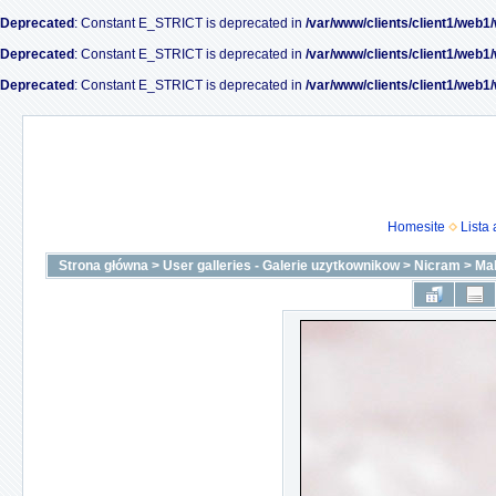
Deprecated
: Constant E_STRICT is deprecated in
/var/www/clients/client1/web1
Deprecated
: Constant E_STRICT is deprecated in
/var/www/clients/client1/web1
Deprecated
: Constant E_STRICT is deprecated in
/var/www/clients/client1/web1
Homesite
Lista
Strona główna
>
User galleries - Galerie uzytkownikow
>
Nicram
>
Ma