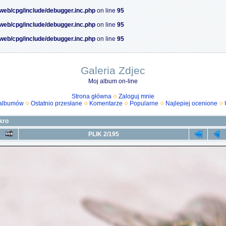
/web/cpg/include/debugger.inc.php
on line
95
/web/cpg/include/debugger.inc.php
on line
95
/web/cpg/include/debugger.inc.php
on line
95
Galeria Zdjec
Moj album on-line
Strona główna
Zaloguj mnie
 albumów
Ostatnio przesłane
Komentarze
Popularne
Najlepiej ocenione
kro
PLIK 2/195