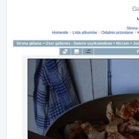
Ga
M
Strona
Homesite
Lista albumów
Ostatnio przesłane
Strona główna
>
User galleries - Galerie uzytkownikow
>
Nicram
>
Je
P