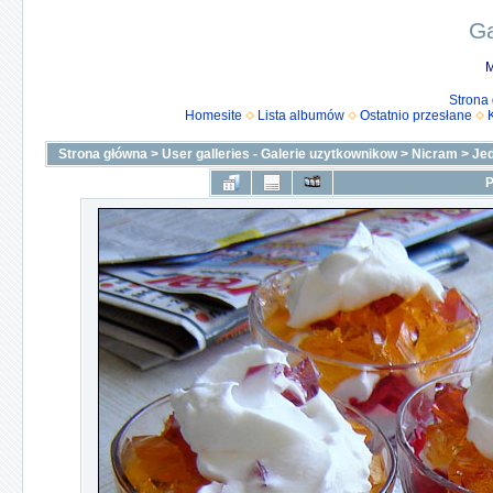
Ga
M
Strona
Homesite
Lista albumów
Ostatnio przesłane
Strona główna
>
User galleries - Galerie uzytkownikow
>
Nicram
>
Je
P