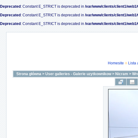
Deprecated
: Constant E_STRICT is deprecated in
/var/www/clients/client1/web1
Deprecated
: Constant E_STRICT is deprecated in
/var/www/clients/client1/web1
Deprecated
: Constant E_STRICT is deprecated in
/var/www/clients/client1/web1
Homesite
Lista
Strona główna
>
User galleries - Galerie uzytkownikow
>
Nicram
>
Wro