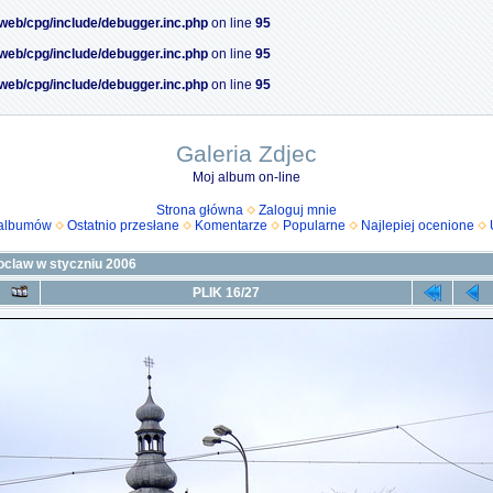
/web/cpg/include/debugger.inc.php
on line
95
/web/cpg/include/debugger.inc.php
on line
95
/web/cpg/include/debugger.inc.php
on line
95
Galeria Zdjec
Moj album on-line
Strona główna
Zaloguj mnie
 albumów
Ostatnio przesłane
Komentarze
Popularne
Najlepiej ocenione
claw w styczniu 2006
PLIK 16/27