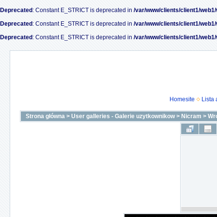
Deprecated
: Constant E_STRICT is deprecated in
/var/www/clients/client1/web1
Deprecated
: Constant E_STRICT is deprecated in
/var/www/clients/client1/web1
Deprecated
: Constant E_STRICT is deprecated in
/var/www/clients/client1/web1
Homesite
Lista
Strona główna
>
User galleries - Galerie uzytkownikow
>
Nicram
>
Wro