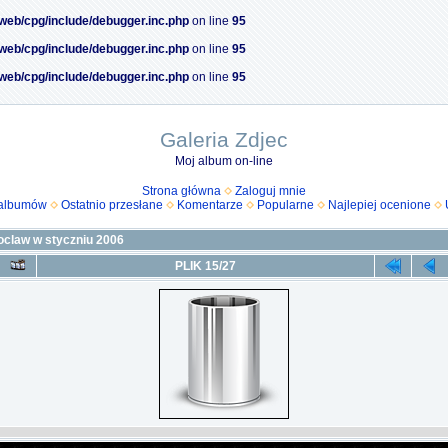
/web/cpg/include/debugger.inc.php
on line
95
/web/cpg/include/debugger.inc.php
on line
95
/web/cpg/include/debugger.inc.php
on line
95
Galeria Zdjec
Moj album on-line
Strona główna
Zaloguj mnie
 albumów
Ostatnio przesłane
Komentarze
Popularne
Najlepiej ocenione
claw w styczniu 2006
PLIK 15/27