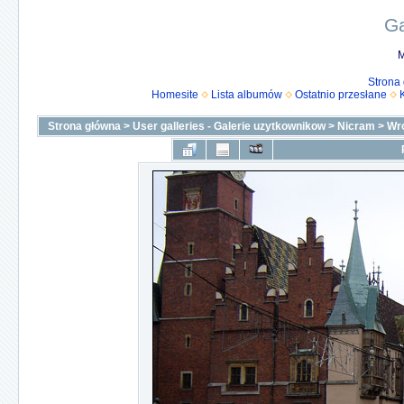
Ga
M
Strona
Homesite
Lista albumów
Ostatnio przesłane
Strona główna
>
User galleries - Galerie uzytkownikow
>
Nicram
>
Wro