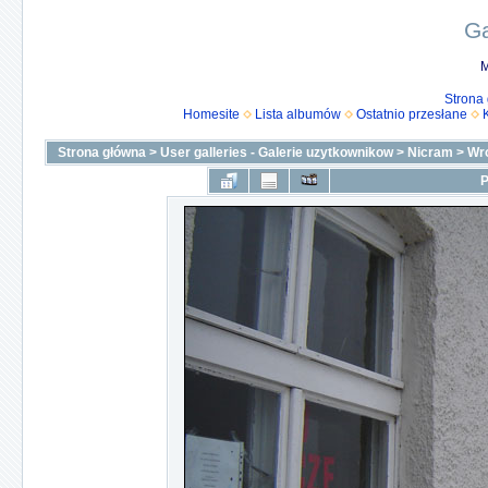
Ga
M
Strona
Homesite
Lista albumów
Ostatnio przesłane
Strona główna
>
User galleries - Galerie uzytkownikow
>
Nicram
>
Wro
P