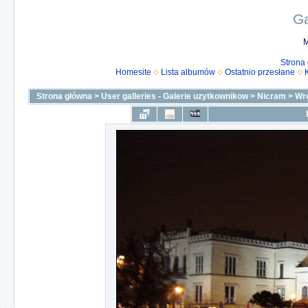
Ga
M
Strona
Homesite
Lista albumów
Ostatnio przesłane
Strona główna
>
User galleries - Galerie uzytkownikow
>
Nicram
>
Wro