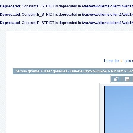
Deprecated
: Constant E_STRICT is deprecated in
/var/www/clients/client1/web1
Deprecated
: Constant E_STRICT is deprecated in
/var/www/clients/client1/web1
Deprecated
: Constant E_STRICT is deprecated in
/var/www/clients/client1/web1
Homesite
Lista
Strona główna
>
User galleries - Galerie uzytkownikow
>
Nicram
>
Sr