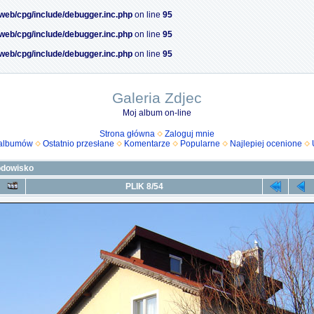
/web/cpg/include/debugger.inc.php
on line
95
/web/cpg/include/debugger.inc.php
on line
95
/web/cpg/include/debugger.inc.php
on line
95
Galeria Zdjec
Moj album on-line
Strona główna
Zaloguj mnie
 albumów
Ostatnio przesłane
Komentarze
Popularne
Najlepiej ocenione
odowisko
PLIK 8/54