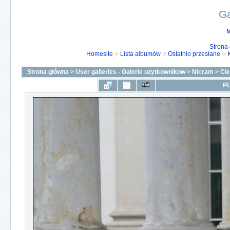
Ga
M
Strona
Homesite
Lista albumów
Ostatnio przesłane
Strona główna
>
User galleries - Galerie uzytkownikow
>
Nicram
>
Ci
PL