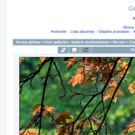
Ga
M
Strona
Homesite
Lista albumów
Ostatnio przesłane
Strona główna
>
User galleries - Galerie uzytkownikow
>
Nicram
>
Ci
PL