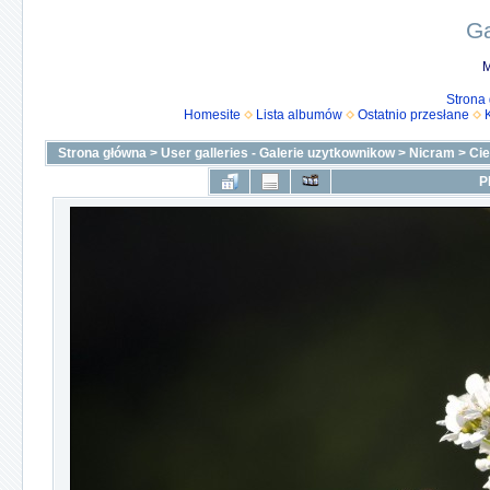
Ga
M
Strona
Homesite
Lista albumów
Ostatnio przesłane
Strona główna
>
User galleries - Galerie uzytkownikow
>
Nicram
>
Ci
P