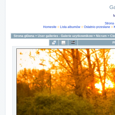
Ga
M
Strona
Homesite
Lista albumów
Ostatnio przesłane
Strona główna
>
User galleries - Galerie uzytkownikow
>
Nicram
>
Ci
P