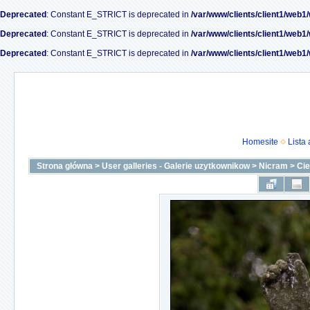
Deprecated
: Constant E_STRICT is deprecated in
/var/www/clients/client1/web1
Deprecated
: Constant E_STRICT is deprecated in
/var/www/clients/client1/web1
Deprecated
: Constant E_STRICT is deprecated in
/var/www/clients/client1/web1
Homesite
Lista
Strona główna
>
User galleries - Galerie uzytkownikow
>
Nicram
>
Ci