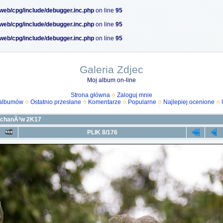
/web/cpg/include/debugger.inc.php
on line
95
/web/cpg/include/debugger.inc.php
on line
95
/web/cpg/include/debugger.inc.php
on line
95
Galeria Zdjec
Moj album on-line
Strona główna
Zaloguj mnie
 albumów
Ostatnio przesłane
Komentarze
Popularne
Najlepiej ocenione
echanÃ³w 2K17
PLIK 8/176