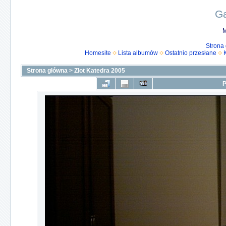
Ga
M
Strona
Homesite
Lista albumów
Ostatnio przesłane
Strona główna
>
Zlot Katedra 2005
P