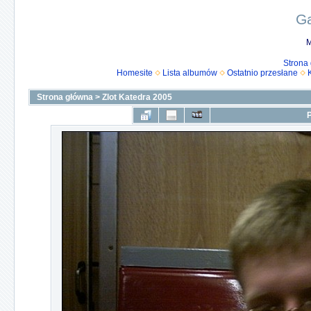
Ga
M
Strona
Homesite
Lista albumów
Ostatnio przesłane
Strona główna
>
Zlot Katedra 2005
P